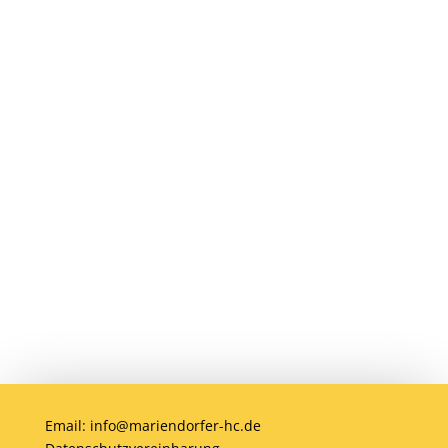
Du möchtest Teil der MHC-Familie
werden? Eine Mitgliedschaft ist jederzeit
möglich! Egal ob jung oder alt, Anfänger
oder Profi – bei uns ist jeder willkommen.
Jetzt einsteigen und gemeinsam Hockey
erleben!
Anmelden
Email: info@mariendorfer-hc.de