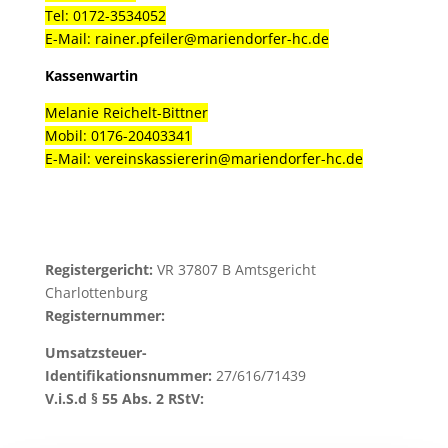
Tel: 0
172-3534052
E-Mail:
rainer.pfeiler@mariendorfer-hc.de
Kassenwartin
Melanie Reichelt-Bittner
Mobil:
0176-20403341
E-Mail:
vereinskassiererin
@mariendorfer-hc.de
Registergericht:
VR 37807 B Amtsgericht
Charlottenburg
Registernummer:
Umsatzsteuer-
Identifikationsnummer:
27/616/71439
V.i.S.d § 55 Abs. 2 RStV: