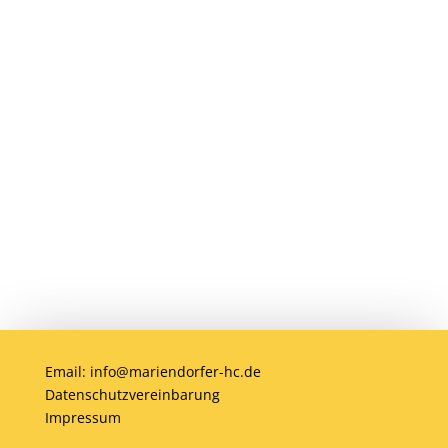
möglich! Egal ob jung oder alt, Anfänger
oder Profi – bei uns ist jeder willkommen.
Jetzt einsteigen und gemeinsam Hockey
erleben!
Anmelden
Email: info@mariendorfer-hc.de
Datenschutzvereinbarung
Impressum