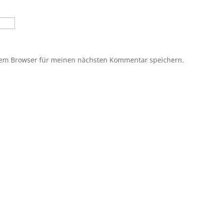
sem Browser für meinen nächsten Kommentar speichern.
?
den? Eine Mitgliedschaft ist jederzeit möglich! Egal 
bei uns ist jeder willkommen. Jetzt einsteigen und