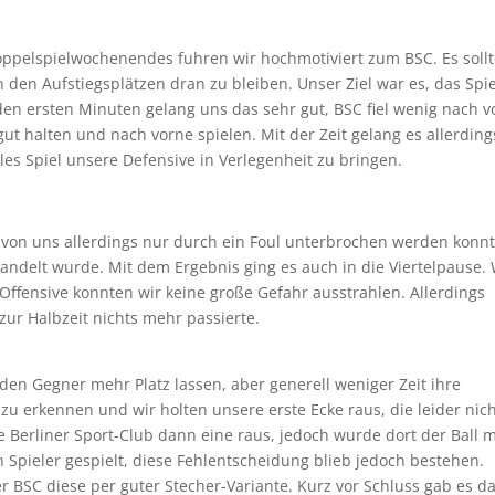
pelspielwochenendes fuhren wir hochmotiviert zum BSC. Es soll
 den Aufstiegsplätzen dran zu bleiben. Unser Ziel war es, das Spie
 den ersten Minuten gelang uns das sehr gut, BSC fiel wenig nach v
ut halten und nach vorne spielen. Mit der Zeit gelang es allerding
les Spiel unsere Defensive in Verlegenheit zu bringen.
e von uns allerdings nur durch ein Foul unterbrochen werden konnt
wandelt wurde. Mit dem Ergebnis ging es auch in die Viertelpause. 
Offensive konnten wir keine große Gefahr ausstrahlen. Allerdings
 zur Halbzeit nichts mehr passierte.
den Gegner mehr Platz lassen, aber generell weniger Zeit ihre
zu erkennen und wir holten unsere erste Ecke raus, die leider nic
e Berliner Sport-Club dann eine raus, jedoch wurde dort der Ball m
Spieler gespielt, diese Fehlentscheidung blieb jedoch bestehen.
r BSC diese per guter Stecher-Variante. Kurz vor Schluss gab es d