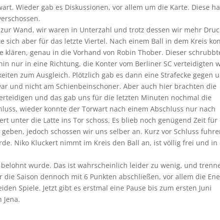
rt. Wieder gab es Diskussionen, vor allem um die Karte. Diese ha
verschossen.
n zur Wand, wir waren in Unterzahl und trotz dessen wir mehr Druc
 sich aber für das letzte Viertel. Nach einem Ball in dem Kreis ko
e klären, genau in die Vorhand von Robin Thober. Dieser schrubbt
rhin nur in eine Richtung, die Konter vom Berliner SC verteidigten w
iten zum Ausgleich. Plötzlich gab es dann eine Strafecke gegen u
 war und nicht am Schienbeinschoner. Aber auch hier brachten die
erteidigen und das gab uns für die letzten Minuten nochmal die
Schluss, wieder konnte der Torwart nach einem Abschluss nur nach
rt unter die Latte ins Tor schoss. Es blieb noch genügend Zeit für
 geben, jedoch schossen wir uns selber an. Kurz vor Schluss fuhr
de. Niko Kluckert nimmt im Kreis den Ball an, ist völlig frei und i
belohnt wurde. Das ist wahrscheinlich leider zu wenig, und trenn
r die Saison dennoch mit 6 Punkten abschließen, vor allem die Ene
eiden Spiele. Jetzt gibt es erstmal eine Pause bis zum ersten Juni
 Jena.