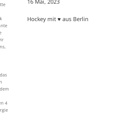
16 Mai, 2023
tte
Hockey mit ♥ aus Berlin
k
nnte
e
ir
ns,
 das
en
n dem
en 4
rgie