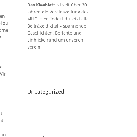
Das Kleeblatt
ist seit über 30
Jahren die Vereinszeitung des
ten
MHC. Hier findest du jetzt alle
l zu
Beiträge digital – spannende
orne
Geschichten, Berichte und
s
Einblicke rund um unseren
Verein.
e.
Wir
Uncategorized
ht
it
ann