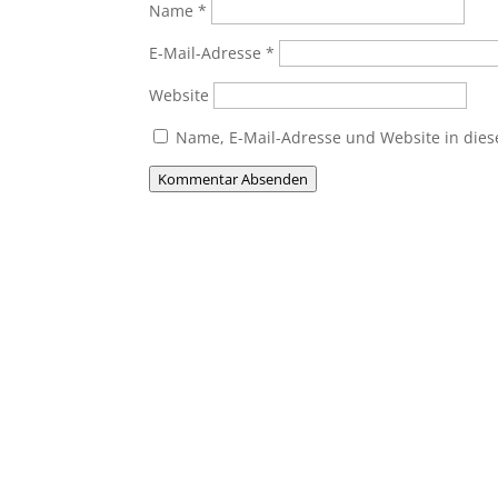
Name
*
E-Mail-Adresse
*
Website
Name, E-Mail-Adresse und Website in die
Kommentar Absenden
Du willst Mitglied werden
Du möchtest Teil der MHC-Familie wer
jung oder alt, Anfänger oder Profi – 
gemeinsam Hockey erleben!