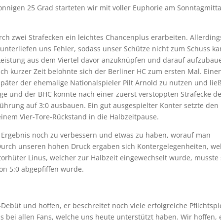
onnigen 25 Grad starteten wir mit voller Euphorie am Sonntagmitta
rch zwei Strafecken ein leichtes Chancenplus erarbeiten. Allerding
n unterliefen uns Fehler, sodass unser Schütze nicht zum Schuss k
e Leistung aus dem Viertel davor anzuknüpfen und darauf aufzubau
ch kurzer Zeit belohnte sich der Berliner HC zum ersten Mal. Eine
später der ehemalige Nationalspieler Pilt Arnold zu nutzen und lie
nge und der BHC konnte nach einer zuerst verstoppten Strafecke d
ührung auf 3:0 ausbauen. Ein gut ausgespielter Konter setzte den
einem Vier-Tore-Rückstand in die Halbzeitpause.
as Ergebnis noch zu verbessern und etwas zu haben, worauf man
 Durch unseren hohen Druck ergaben sich Kontergelegenheiten, we
ztorhüter Linus, welcher zur Halbzeit eingewechselt wurde, musste 
on 5:0 abgepfiffen wurde.
Debüt und hoffen, er beschreitet noch viele erfolgreiche Pflichtspi
 bei allen Fans, welche uns heute unterstützt haben. Wir hoffen,