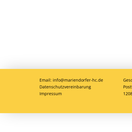
Du möchtest Teil der MHC-Familie wer
jung oder alt, Anfänger oder Profi – 
gemeinsam Hockey erleben!
Email: info@mariendorfer-hc.de
Gesc
Datenschutzvereinbarung
Post
Impressum
1208