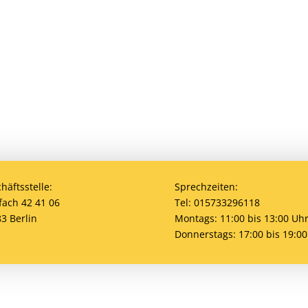
den? Eine Mitgliedschaft ist jederzeit möglich! Egal 
bei uns ist jeder willkommen. Jetzt einsteigen und
häftsstelle:
Sprechzeiten:
fach 42 41 06
Tel: 015733296118
3 Berlin
Montags: 11:00 bis 13:00 Uh
Donnerstags: 17:00 bis 19:00