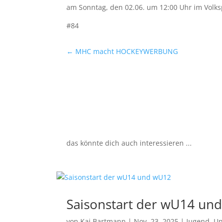
am Sonntag, den 02.06. um 12:00 Uhr im Volks
#84
←
MHC macht HOCKEYWERBUNG
das könnte dich auch interessieren ...
Saisonstart der wU14 un
von
Kai Bartmann
|
Nov. 23, 2025
|
Jugend
,
Un