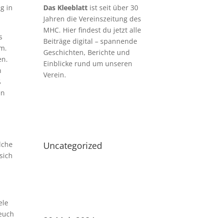
g in
Das Kleeblatt
ist seit über 30
Jahren die Vereinszeitung des
MHC. Hier findest du jetzt alle
s
Beiträge digital – spannende
am.
Geschichten, Berichte und
en.
Einblicke rund um unseren
n
Verein.
ß
en
lche
Uncategorized
sich
ele
 euch