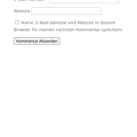
Website
Name, E-Mail-Adresse und Website in diesem
Browser für meinen nächsten Kommentar speichern.
Kommentar Absenden
Du willst Mitglied werden?
Du möchtest Teil der MHC-Familie
werden? Eine Mitgliedschaft ist jederzeit
möglich! Egal ob jung oder alt, Anfänger
oder Profi – bei uns ist jeder willkommen.
Jetzt einsteigen und gemeinsam Hockey
erleben!