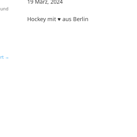
19 März, 2024
t und
Hockey mit ♥ aus Berlin
rt
→