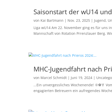
Saisonstart der wU14 un
von
Kai Bartmann
|
Nov. 23, 2025
|
Jugend
,
Un
Liga wU14 Am 22. November ging es für uns in d
Mannschaft von Rotation Prrenzlauer Berg. Wir 
MHC-Jugendfahrt nach Pr
von
Marcel Schmidt
|
Juni 19, 2024
|
Uncatego
...Ein unvergessliches Wochenende! 🌞⚽🏅 Vom 
engagierten Betreuern ein aufregendes Woche