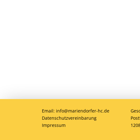
Du willst Mitglied werden
Du möchtest Teil der MHC-Familie wer
jung oder alt, Anfänger oder Profi – 
gemeinsam Hockey erleben!
Email: info@mariendorfer-hc.de
Gesc
Datenschutzvereinbarung
Post
Impressum
1208