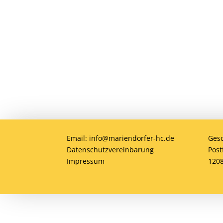
Du möchtest Teil der MHC-Familie wer
jung oder alt, Anfänger oder Profi – 
gemeinsam Hockey erleben!
Email: info@mariendorfer-hc.de
Gesc
Datenschutzvereinbarung
Post
Impressum
1208