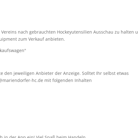
es Vereins nach gebrauchten Hockeyutensilien Ausschau zu halten 
quipment zum Verkauf anbieten.
inkaufswagen"
e den jeweiligen Anbieter der Anzeige. Solltet Ihr selbst etwas
@mariendorfer-hc.de mit folgenden Inhalten
h in der App ein! Viel Spaß beim Handeln