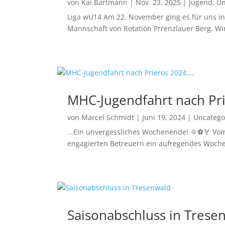
von
Kai Bartmann
|
Nov. 23, 2025
|
Jugend
,
Un
Liga wU14 Am 22. November ging es für uns in d
Mannschaft von Rotation Prrenzlauer Berg. Wir 
MHC-Jugendfahrt nach Pr
von
Marcel Schmidt
|
Juni 19, 2024
|
Uncatego
...Ein unvergessliches Wochenende! 🌞⚽🏅 Vom 
engagierten Betreuern ein aufregendes Woche
Saisonabschluss in Trese