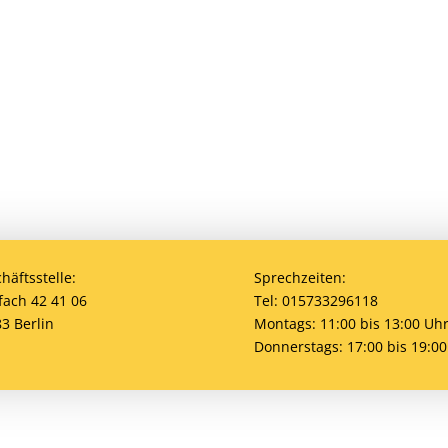
den? Eine Mitgliedschaft ist jederzeit möglich! Egal 
bei uns ist jeder willkommen. Jetzt einsteigen und
häftsstelle:
Sprechzeiten:
fach 42 41 06
Tel: 015733296118
3 Berlin
Montags: 11:00 bis 13:00 Uh
Donnerstags: 17:00 bis 19:00