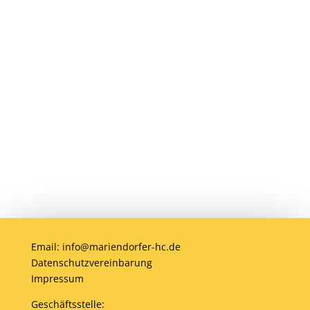
oder Profi – bei uns ist jeder willkommen.
Jetzt einsteigen und gemeinsam Hockey
erleben!
Anmelden
Email: info@mariendorfer-hc.de
Datenschutzvereinbarung
Impressum
Geschäftsstelle: