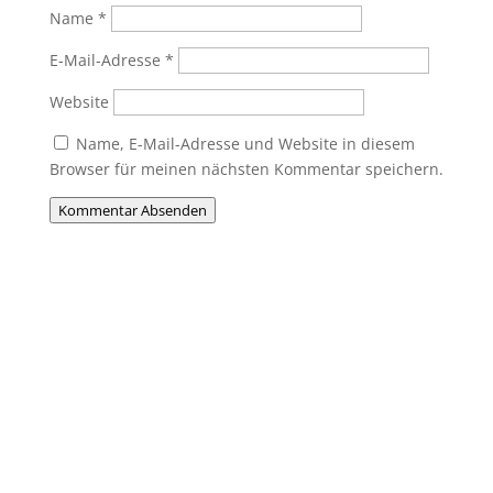
Name
*
E-Mail-Adresse
*
Website
Name, E-Mail-Adresse und Website in diesem
Browser für meinen nächsten Kommentar speichern.
Kommentar Absenden
Du willst Mitglied werden?
Du möchtest Teil der MHC-Familie
werden? Eine Mitgliedschaft ist jederzeit
möglich! Egal ob jung oder alt, Anfänger