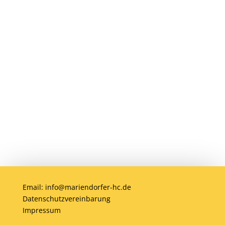
möglich! Egal ob jung oder alt, Anfänger
oder Profi – bei uns ist jeder willkommen.
Jetzt einsteigen und gemeinsam Hockey
erleben!
Anmelden
Email: info@mariendorfer-hc.de
Datenschutzvereinbarung
Impressum