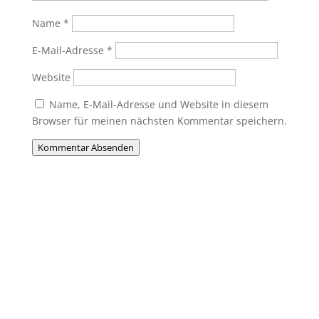
Name
*
E-Mail-Adresse
*
Website
Name, E-Mail-Adresse und Website in diesem
Browser für meinen nächsten Kommentar speichern.
Kommentar Absenden
Du willst Mitglied werden?
Du möchtest Teil der MHC-Familie
werden? Eine Mitgliedschaft ist jederzeit