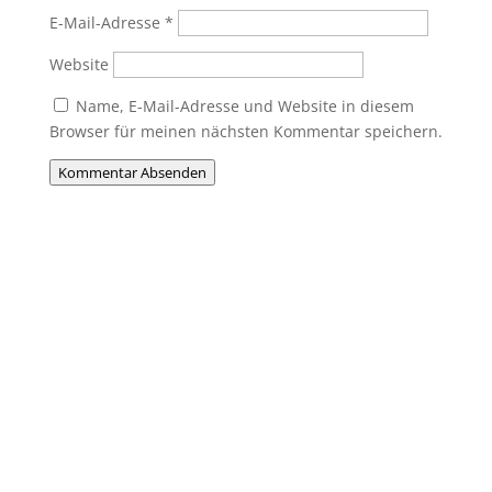
E-Mail-Adresse
*
Website
Name, E-Mail-Adresse und Website in diesem
Browser für meinen nächsten Kommentar speichern.
Kommentar Absenden
Du willst Mitglied werden?
Du möchtest Teil der MHC-Familie
werden? Eine Mitgliedschaft ist jederzeit
möglich! Egal ob jung oder alt, Anfänger
oder Profi – bei uns ist jeder willkommen.
Jetzt einsteigen und gemeinsam Hockey