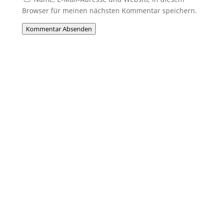
Browser für meinen nächsten Kommentar speichern.
Kommentar Absenden
Du willst Mitglied werden?
Du möchtest Teil der MHC-Familie
werden? Eine Mitgliedschaft ist jederzeit
möglich! Egal ob jung oder alt, Anfänger
oder Profi – bei uns ist jeder willkommen.
Jetzt einsteigen und gemeinsam Hockey
erleben!
Anmelden