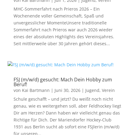
von
Kai Bartmann
|
Juli 1, 2026
|
Jugend
,
Verein
MHC-Sommerfahrt nach Prieros 2026 – Ein
Wochenende voller Gemeinschaft, Spaß und
unvergesslicher MomenteUnsere traditionelle
Sommerfahrt nach Prieros war auch 2026 wieder
eines der absoluten Highlights des Vereinsjahres.
Seit mittlerweile über 30 Jahren gehört dieses...
FSJ (m/w/d) gesucht: Mach Dein Hobby zum
Beruf!
von
Kai Bartmann
|
Juni 30, 2026
|
Jugend
,
Verein
Schule geschafft – und jetzt? Du weißt noch nicht
genau, wie es weitergehen soll, aber Feldhockey liegt
Dir am Herzen? Dann haben wir vielleicht genau das
Richtige für Dich. Der Mariendorfer Hockey-Club
1931 aus Berlin sucht ab sofort eine FSJlerin (m/w/d)
für unseren...