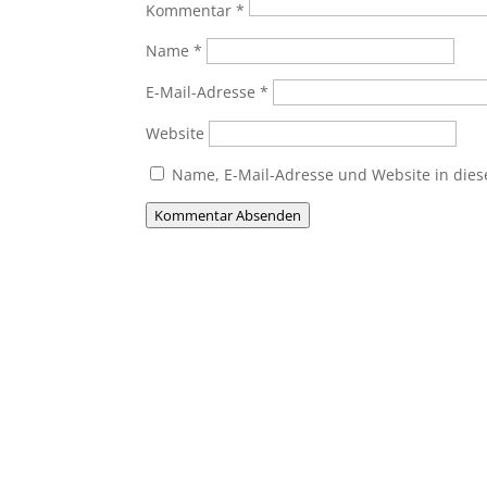
Kommentar
*
Name
*
E-Mail-Adresse
*
Website
Name, E-Mail-Adresse und Website in die
Kommentar Absenden
Du willst Mitglied werden
Du möchtest Teil der MHC-Familie wer
jung oder alt, Anfänger oder Profi – 