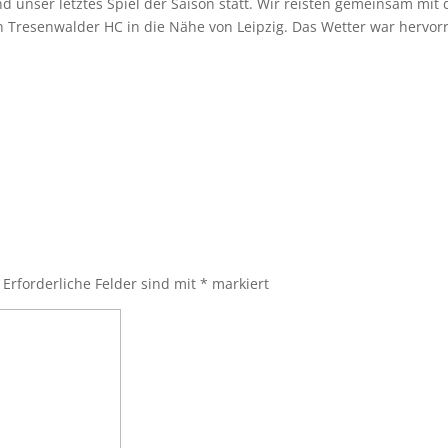
 unser letztes Spiel der Saison statt. Wir reisten gemeinsam mi
resenwalder HC in die Nähe von Leipzig. Das Wetter war hervorr
Erforderliche Felder sind mit
*
markiert