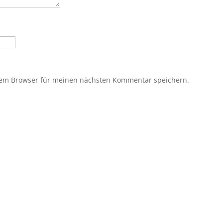
sem Browser für meinen nächsten Kommentar speichern.
?
den? Eine Mitgliedschaft ist jederzeit möglich! Egal 
bei uns ist jeder willkommen. Jetzt einsteigen und