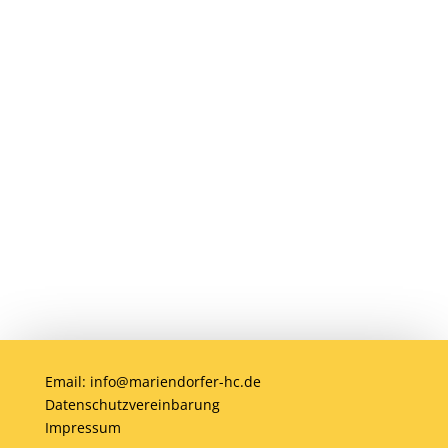
werden? Eine Mitgliedschaft ist jederzeit
möglich! Egal ob jung oder alt, Anfänger
oder Profi – bei uns ist jeder willkommen.
Jetzt einsteigen und gemeinsam Hockey
erleben!
Anmelden
Email: info@mariendorfer-hc.de
Datenschutzvereinbarung
Impressum