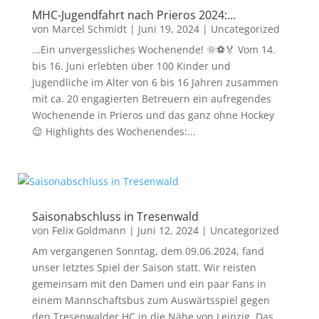
MHC-Jugendfahrt nach Prieros 2024:…
von
Marcel Schmidt
|
Juni 19, 2024
|
Uncategorized
...Ein unvergessliches Wochenende! 🌞⚽🏅 Vom 14.
bis 16. Juni erlebten über 100 Kinder und
Jugendliche im Alter von 6 bis 16 Jahren zusammen
mit ca. 20 engagierten Betreuern ein aufregendes
Wochenende in Prieros und das ganz ohne Hockey
😉 Highlights des Wochenendes:...
Saisonabschluss in Tresenwald
von
Felix Goldmann
|
Juni 12, 2024
|
Uncategorized
Am vergangenen Sonntag, dem 09.06.2024, fand
unser letztes Spiel der Saison statt. Wir reisten
gemeinsam mit den Damen und ein paar Fans in
einem Mannschaftsbus zum Auswärtsspiel gegen
den Tresenwalder HC in die Nähe von Leipzig. Das