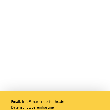
Du möchtest Teil der MHC-Familie
werden? Eine Mitgliedschaft ist jederzeit
möglich! Egal ob jung oder alt, Anfänger
oder Profi – bei uns ist jeder willkommen.
Jetzt einsteigen und gemeinsam Hockey
erleben!
Anmelden
Email: info@mariendorfer-hc.de
Datenschutzvereinbarung