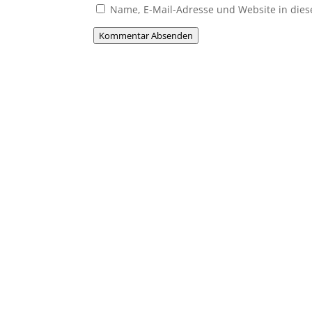
Name, E-Mail-Adresse und Website in die
Kommentar Absenden
Du willst Mitglied werden
Du möchtest Teil der MHC-Familie wer
jung oder alt, Anfänger oder Profi – 
gemeinsam Hockey erleben!