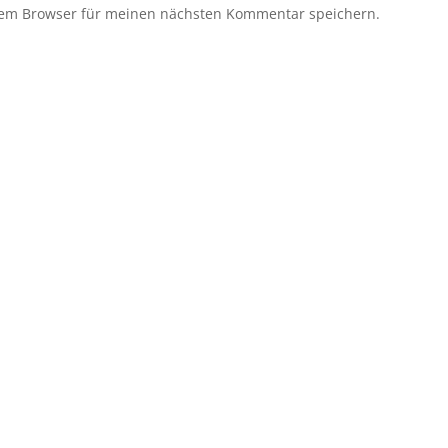
sem Browser für meinen nächsten Kommentar speichern.
?
den? Eine Mitgliedschaft ist jederzeit möglich! Egal 
bei uns ist jeder willkommen. Jetzt einsteigen und