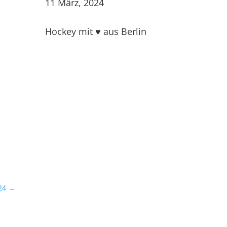
11 März, 2024
Hockey mit ♥ aus Berlin
24
→