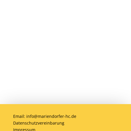
Du möchtest Teil der MHC-Familie
werden? Eine Mitgliedschaft ist jederzeit
möglich! Egal ob jung oder alt, Anfänger
oder Profi – bei uns ist jeder willkommen.
Jetzt einsteigen und gemeinsam Hockey
erleben!
Anmelden
Email: info@mariendorfer-hc.de
Datenschutzvereinbarung
Impressum