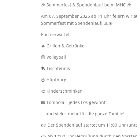
🎉 Sommerfest & Spendenlauf beim MHC 🎉
Am 07. September 2025 ab 11 Uhr feiern wir 
Sommerfest mit Spendenlauf! 🏃‍♂️☀️
Euch erwartet:
🔥 Grillen & Getränke
🏐 Volleyball
🏓 Tischtennis
🎪 Hüpfburg
🎨 Kinderschminken
🎟 Tombola – jedes Los gewinnt!
… und vieles mehr für die ganze Familie!
👉 Der Spendenlauf startet um 11:00 Uhr (unte
👉 Ab 12:00 Uhr Begrüßung durch den Vorsta