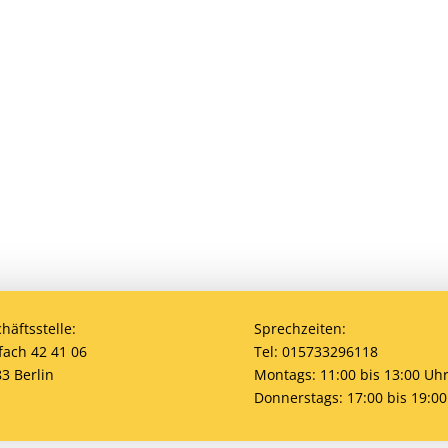
?
den? Eine Mitgliedschaft ist jederzeit möglich! Egal 
bei uns ist jeder willkommen. Jetzt einsteigen und
häftsstelle:
Sprechzeiten:
fach 42 41 06
Tel: 015733296118
3 Berlin
Montags: 11:00 bis 13:00 Uh
Donnerstags: 17:00 bis 19:00