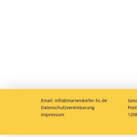
Du willst Mitglied werden
Du möchtest Teil der MHC-Familie wer
jung oder alt, Anfänger oder Profi – 
gemeinsam Hockey erleben!
Email: info@mariendorfer-hc.de
Gesc
Datenschutzvereinbarung
Post
Impressum
1208