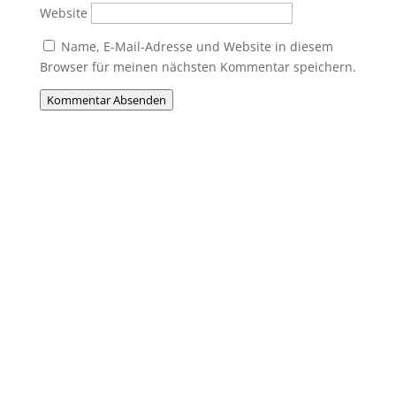
Website
Name, E-Mail-Adresse und Website in diesem
Browser für meinen nächsten Kommentar speichern.
Kommentar Absenden
Du willst Mitglied werden?
Du möchtest Teil der MHC-Familie
werden? Eine Mitgliedschaft ist jederzeit
möglich! Egal ob jung oder alt, Anfänger
oder Profi – bei uns ist jeder willkommen.
Jetzt einsteigen und gemeinsam Hockey
erleben!