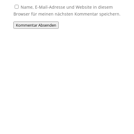
Name, E-Mail-Adresse und Website in diesem
Browser für meinen nächsten Kommentar speichern.
Kommentar Absenden
Du willst Mitglied werden?
Du möchtest Teil der MHC-Familie
werden? Eine Mitgliedschaft ist jederzeit
möglich! Egal ob jung oder alt, Anfänger
oder Profi – bei uns ist jeder willkommen.
Jetzt einsteigen und gemeinsam Hockey
erleben!